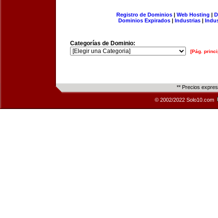
Registro de Dominios
|
Web Hosting
|
D
Dominios Expirados
|
Industrias
|
Indu
Categorías de Dominio:
[Pág. princi
** Precios expre
© 2002/2022 Solo10.com