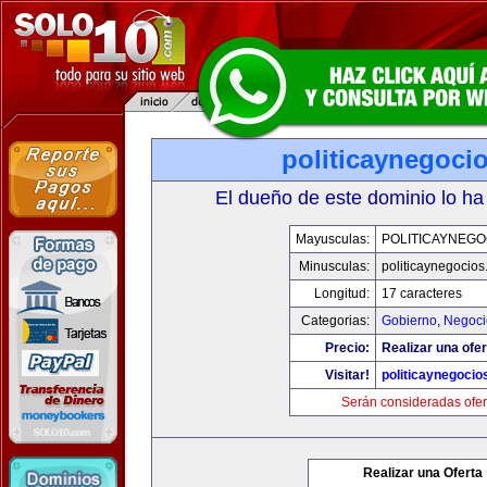
politicaynegoci
El dueño de este dominio lo ha
Mayusculas:
POLITICAYNEGO
Minusculas:
politicaynegocio
Longitud:
17 caracteres
Categorias:
Gobierno
,
Negoci
Precio:
Realizar una ofer
Visitar!
politicaynegoci
Serán consideradas ofer
Realizar una Oferta