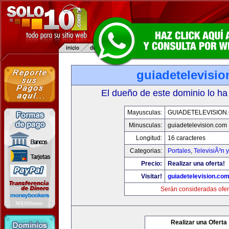
guiadetelevisi
El dueño de este dominio lo ha
Mayusculas:
GUIADETELEVISION
Minusculas:
guiadetelevision.com
Longitud:
16 caracteres
Categorias:
Portales
,
TelevisiÃ³n 
Precio:
Realizar una oferta!
Visitar!
guiadetelevision.co
Serán consideradas ofer
Realizar una Oferta