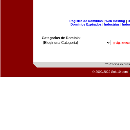
Registro de Dominios
|
Web Hosting
|
D
Dominios Expirados
|
Industrias
|
Indu
Categorías de Dominio:
[Pág. princi
** Precios expre
© 2002/2022 Solo10.com