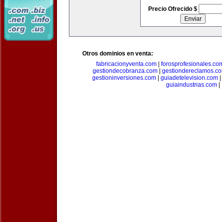
Precio Ofrecido $
Otros dominios en venta:
fabricacionyventa.com
|
forosprofesionales.co
gestiondecobranza.com
|
gestiondereclamos.c
gestioninversiones.com
|
guiadetelevision.com
guiaindustrias.com
|