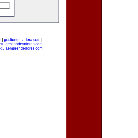
m
|
gestiondecartera.com
|
om
|
gestiondevalores.com
|
|
guiaemprendedores.com
|