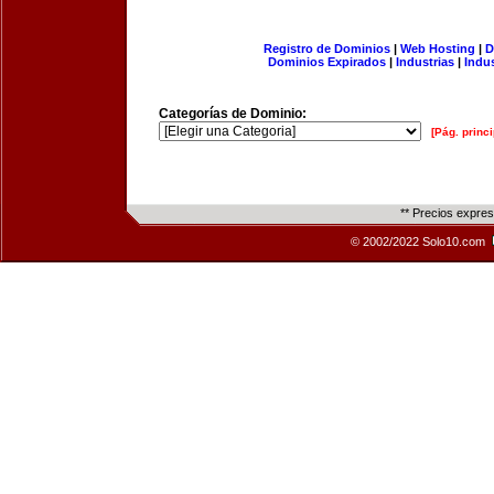
Registro de Dominios
|
Web Hosting
|
D
Dominios Expirados
|
Industrias
|
Indu
Categorías de Dominio:
[Pág. princi
** Precios expre
© 2002/2022 Solo10.com