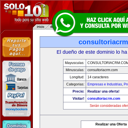
consultoriacr
El dueño de este dominio lo ha
Mayusculas:
CONSULTORIACRM.CO
Minusculas:
consultoriacrm.com
Longitud:
14 caracteres
Categorias:
Empresas e Industrias
,
Pr
Precio:
Realizar una oferta!
Visitar!
consultoriacrm.com
Serán consideradas ofer
Realizar una Oferta