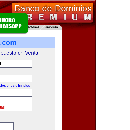
m.com
 puesto en Venta
M
ofesiones y Empleo
tas