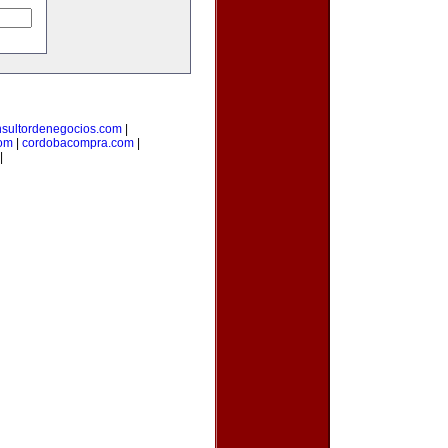
nsultordenegocios.com
|
com
|
cordobacompra.com
|
|