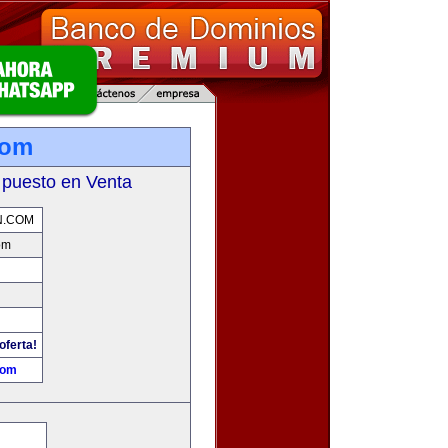
com
 puesto en Venta
N.COM
om
oferta!
com