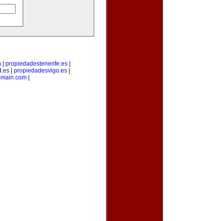
m
|
propiedadestenerife.es
|
d.es
|
propiedadesvigo.es
|
omain.com
|