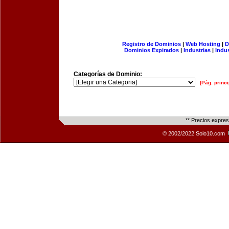
Registro de Dominios
|
Web Hosting
|
D
Dominios Expirados
|
Industrias
|
Indu
Categorías de Dominio:
[Pág. princi
** Precios expre
© 2002/2022 Solo10.com