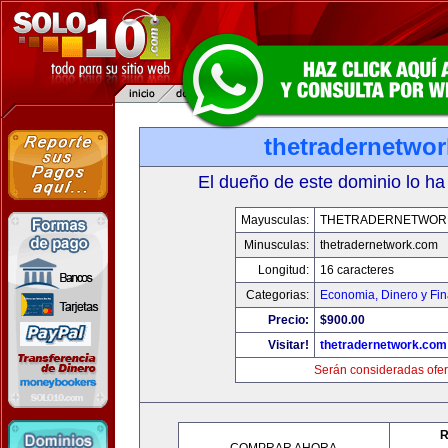
thetradernetwo
El dueño de este dominio lo ha
Mayusculas:
THETRADERNETWOR
Minusculas:
thetradernetwork.com
Longitud:
16 caracteres
Categorias:
Economia, Dinero y Fi
Precio:
$900.00
Visitar!
thetradernetwork.com
Serán consideradas ofer
R