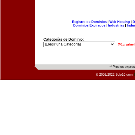
Registro de Dominios
|
Web Hosting
|
D
Dominios Expirados
|
Industrias
|
Indu
Categorías de Dominio:
[Pág. princi
** Precios expre
© 2002/2022 Solo10.com