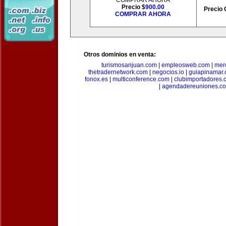
COMPRAR AHORA
Precio $
900.00
Precio 
COMPRAR AHORA
Otros dominios en venta:
turismosanjuan.com
|
empleosweb.com
|
mer
thetradernetwork.com
|
negocios.io
|
guiapinamar
fonox.es
|
multiconference.com
|
clubimportadores.
|
agendadereuniones.c