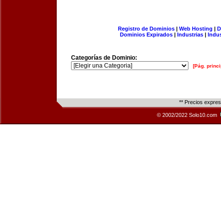
Registro de Dominios
|
Web Hosting
|
D
Dominios Expirados
|
Industrias
|
Indu
Categorías de Dominio:
[Pág. princi
** Precios expre
© 2002/2022 Solo10.com