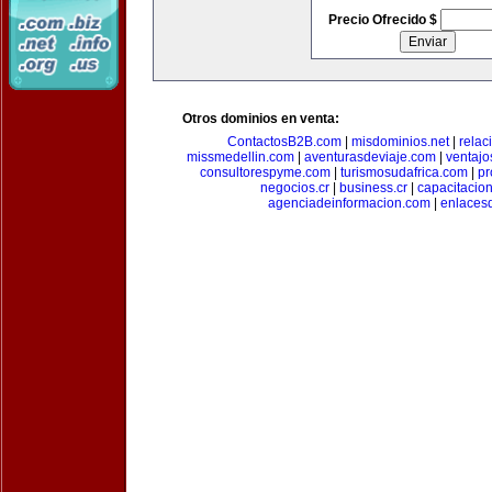
Precio Ofrecido $
Otros dominios en venta:
ContactosB2B.com
|
misdominios.net
|
rela
missmedellin.com
|
aventurasdeviaje.com
|
ventaj
consultorespyme.com
|
turismosudafrica.com
|
pr
negocios.cr
|
business.cr
|
capacitaci
agenciadeinformacion.com
|
enlaces