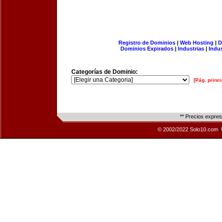
Registro de Dominios
|
Web Hosting
|
D
Dominios Expirados
|
Industrias
|
Indu
Categorías de Dominio:
[Pág. princi
** Precios expre
© 2002/2022 Solo10.com