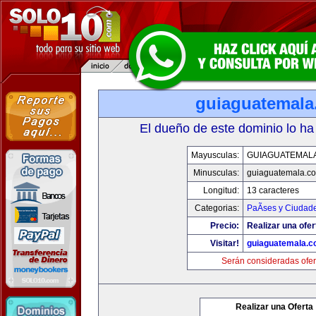
guiaguatemal
El dueño de este dominio lo ha
Mayusculas:
GUIAGUATEMAL
Minusculas:
guiaguatemala.c
Longitud:
13 caracteres
Categorias:
PaÃ­ses y Ciudad
Precio:
Realizar una ofer
Visitar!
guiaguatemala.
Serán consideradas ofer
Realizar una Oferta