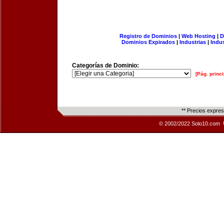
Registro de Dominios
|
Web Hosting
|
D
Dominios Expirados
|
Industrias
|
Indu
Categorías de Dominio:
[Pág. princi
** Precios expre
© 2002/2022 Solo10.com