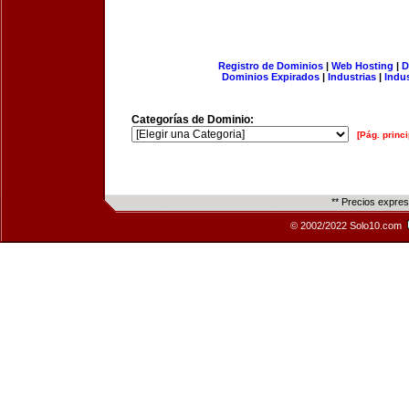
Registro de Dominios
|
Web Hosting
|
D
Dominios Expirados
|
Industrias
|
Indu
Categorías de Dominio:
[Pág. princi
** Precios expre
© 2002/2022 Solo10.com