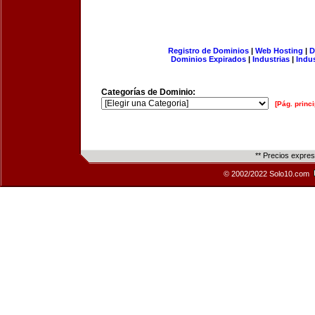
Registro de Dominios
|
Web Hosting
|
D
Dominios Expirados
|
Industrias
|
Indu
Categorías de Dominio:
[Pág. princi
** Precios expre
© 2002/2022 Solo10.com