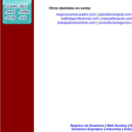
Otros dominios en venta:
negociosenecuador.com
|
adondecomprar.com
estilistaprofesional.com
|
expoartesanal.com
trabajadoresonline.com
|
consultorianegocios
Registro de Dominios
|
Web Hosting
|
D
Dominios Expirados
|
Industrias
|
Indu