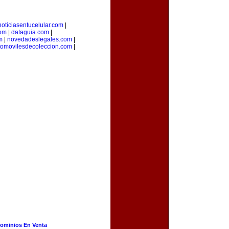
noticiasentucelular.com
|
com
|
dataguia.com
|
m
|
novedadeslegales.com
|
tomovilesdecoleccion.com
|
ominios En Venta