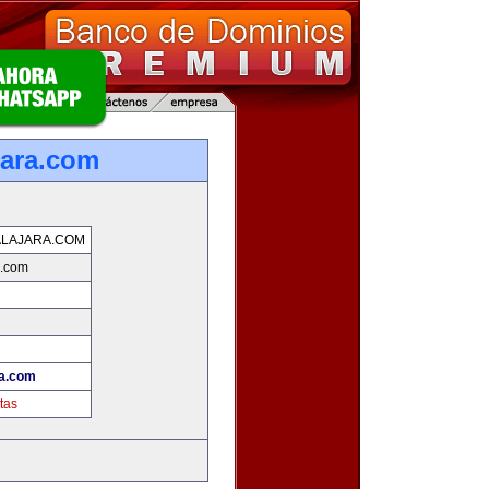
jara.com
LAJARA.COM
a.com
ra.com
tas