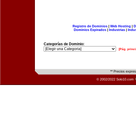
Registro de Dominios
|
Web Hosting
|
D
Dominios Expirados
|
Industrias
|
Indu
Categorías de Dominio:
[Pág. princi
** Precios expre
© 2002/2022 Solo10.com