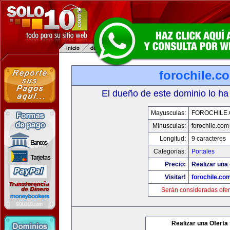
forochile.c
El dueño de este dominio lo ha
Mayusculas:
FOROCHILE
Minusculas:
forochile.com
Longitud:
9 caracteres
Categorias:
Portales
Precio:
Realizar una 
Visitar!
forochile.co
Serán consideradas ofer
Realizar una Oferta