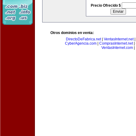
Precio Ofrecido $
Otros dominios en venta:
DirectoDeFabrica.net
|
VentasInternet.net
CyberAgencia.com
|
ComprasInternet.net
|
VentasInternet.com
|