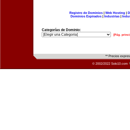
Registro de Dominios
|
Web Hosting
|
D
Dominios Expirados
|
Industrias
|
Indu
Categorías de Dominio:
[Pág. princi
** Precios expre
© 2002/2022 Solo10.com