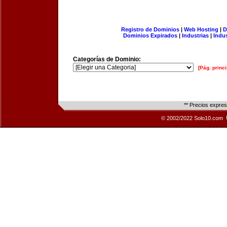
Registro de Dominios
|
Web Hosting
|
D
Dominios Expirados
|
Industrias
|
Indu
Categorías de Dominio:
[Pág. princi
** Precios expre
© 2002/2022 Solo10.com