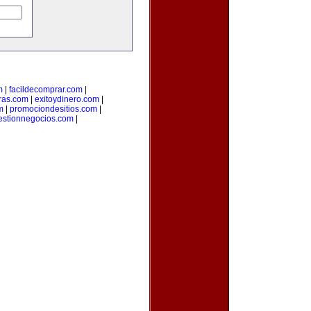
m
|
facildecomprar.com
|
ras.com
|
exitoydinero.com
|
m
|
promociondesitios.com
|
estionnegocios.com
|