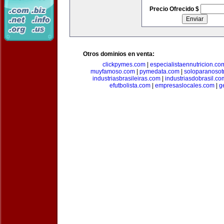
Precio Ofrecido $
Otros dominios en venta:
clickpymes.com
|
especialistaennutricion.co
muyfamoso.com
|
pymedata.com
|
soloparanosot
industriasbrasileiras.com
|
industriasdobrasil.co
efutbolista.com
|
empresaslocales.com
|
g