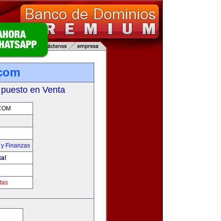
.com
 puesto en Venta
COM
 y Finanzas
ta!
tas