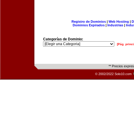
Registro de Dominios
|
Web Hosting
|
D
Dominios Expirados
|
Industrias
|
Indu
Categorías de Dominio:
[Pág. princi
** Precios expre
© 2002/2022 Solo10.com