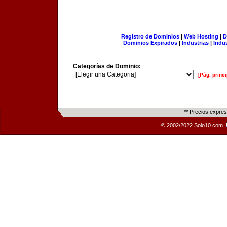
Registro de Dominios
|
Web Hosting
|
D
Dominios Expirados
|
Industrias
|
Indu
Categorías de Dominio:
[Pág. princi
** Precios expre
© 2002/2022 Solo10.com