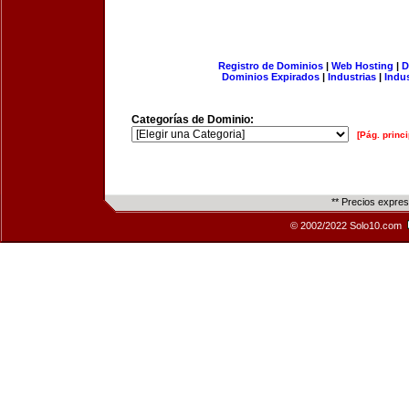
Registro de Dominios
|
Web Hosting
|
D
Dominios Expirados
|
Industrias
|
Indu
Categorías de Dominio:
[Pág. princi
** Precios expre
© 2002/2022 Solo10.com