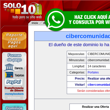
cibercomunida
El dueño de este dominio lo ha
Mayusculas:
CIBERCOMUNI
Minusculas:
cibercomunidad
Longitud:
14 caracteres
Categorias:
Portales
Precio:
Realizar una ofe
Visitar!
cibercomunida
Serán consideradas ofer
Realizar una Oferta