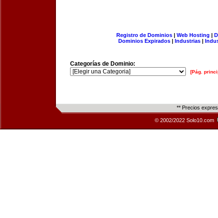
Registro de Dominios
|
Web Hosting
|
D
Dominios Expirados
|
Industrias
|
Indu
Categorías de Dominio:
[Pág. princi
** Precios expre
© 2002/2022 Solo10.com