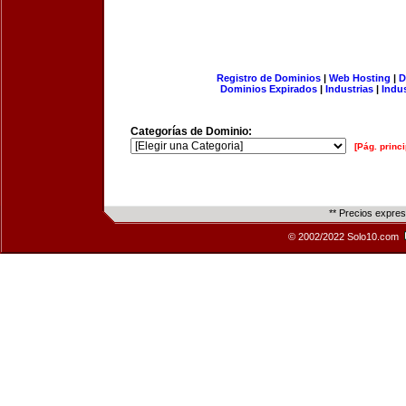
Registro de Dominios
|
Web Hosting
|
D
Dominios Expirados
|
Industrias
|
Indu
Categorías de Dominio:
[Pág. princi
** Precios expre
© 2002/2022 Solo10.com