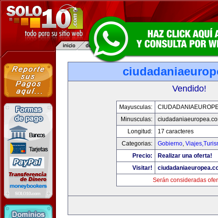
ciudadaniaeurop
Vendido!
Mayusculas:
CIUDADANIAEUROP
Minusculas:
ciudadaniaeuropea.c
Longitud:
17 caracteres
Categorias:
Gobierno
,
Viajes,Turi
Precio:
Realizar una oferta!
Visitar!
ciudadaniaeuropea.c
Serán consideradas ofer