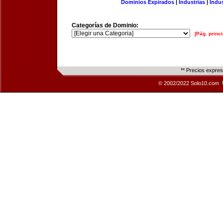
Dominios Expirados
|
Industrias
|
Indu
Categorías de Dominio:
[Pág. princi
** Precios expre
© 2002/2022 Solo10.com