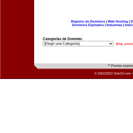
Registro de Dominios
|
Web Hosting
|
D
Dominios Expirados
|
Industrias
|
Indu
Categorías de Dominio:
[Pág. princi
** Precios expre
© 2002/2022 Solo10.com