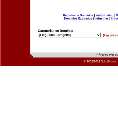
Registro de Dominios
|
Web Hosting
|
D
Dominios Expirados
|
Industrias
|
Indu
Categorías de Dominio:
[Pág. princi
** Precios expre
© 2002/2022 Solo10.com