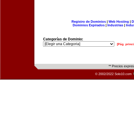
Registro de Dominios
|
Web Hosting
|
D
Dominios Expirados
|
Industrias
|
Indu
Categorías de Dominio:
[Pág. princi
** Precios expre
© 2002/2022 Solo10.com