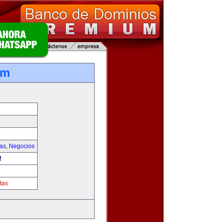
om
ias
,
Negocios
!
tas