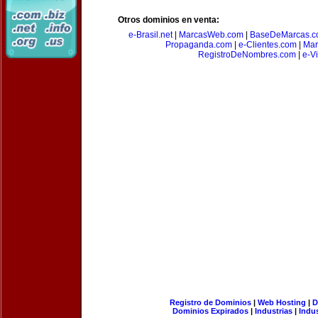
Otros dominios en venta:
e-Brasil.net
|
MarcasWeb.com
|
BaseDeMarcas.c
Propaganda.com
|
e-Clientes.com
|
Mar
RegistroDeNombres.com
|
e-V
Registro de Dominios
|
Web Hosting
|
D
Dominios Expirados
|
Industrias
|
Indu