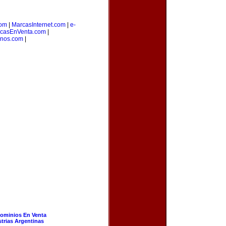
om
|
MarcasInternet.com
|
e-
casEnVenta.com
|
inos.com
|
ominios En Venta
strias Argentinas