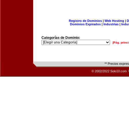
Registro de Dominios
|
Web Hosting
|
D
Dominios Expirados
|
Industrias
|
Indu
Categorías de Dominio:
[Pág. princi
** Precios expre
© 2002/2022 Solo10.com