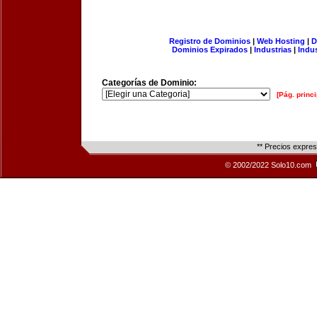
Registro de Dominios
|
Web Hosting
|
D
Dominios Expirados
|
Industrias
|
Indu
Categorías de Dominio:
[Pág. princi
** Precios expre
© 2002/2022 Solo10.com