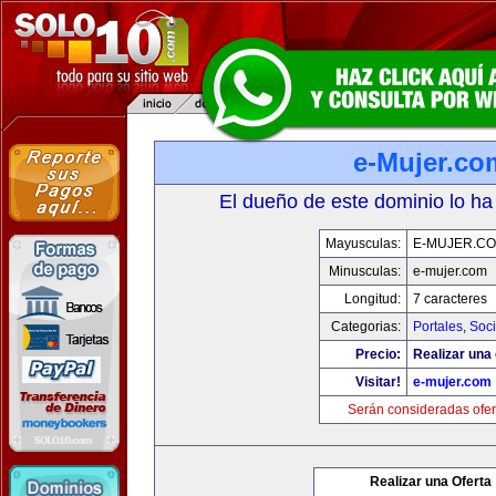
e-Mujer.co
El dueño de este dominio lo ha
Mayusculas:
E-MUJER.C
Minusculas:
e-mujer.com
Longitud:
7 caracteres
Categorias:
Portales
,
Soc
Precio:
Realizar una 
Visitar!
e-mujer.com
Serán consideradas ofer
Realizar una Oferta