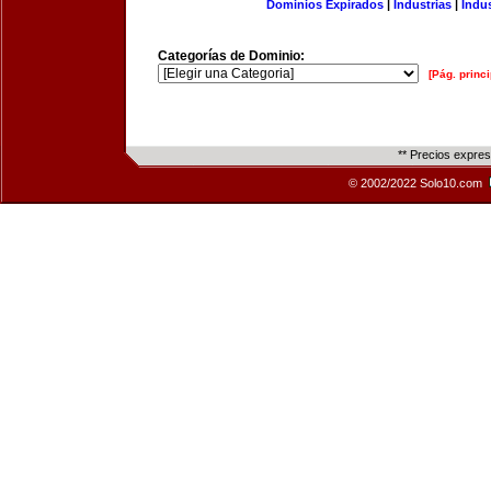
Dominios Expirados
|
Industrias
|
Indu
Categorías de Dominio:
[Pág. princi
** Precios expre
© 2002/2022 Solo10.com