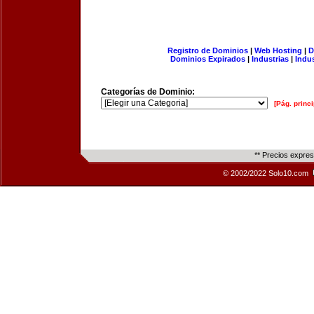
Registro de Dominios
|
Web Hosting
|
D
Dominios Expirados
|
Industrias
|
Indu
Categorías de Dominio:
[Pág. princi
** Precios expre
© 2002/2022 Solo10.com