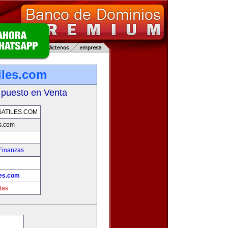
iles.com
 puesto en Venta
ATILES.COM
es.com
Finanzas
les.com
tas