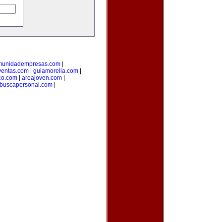
munidadempresas.com
|
ventas.com
|
guiamorelia.com
|
co.com
|
areajoven.com
|
buscapersonal.com
|