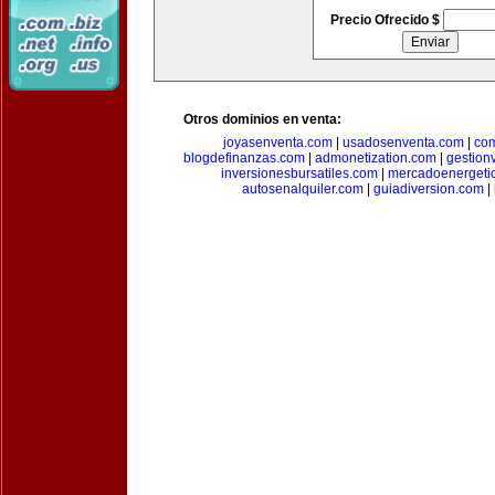
Precio Ofrecido $
Otros dominios en venta:
joyasenventa.com
|
usadosenventa.com
|
co
blogdefinanzas.com
|
admonetization.com
|
gestion
inversionesbursatiles.com
|
mercadoenergeti
autosenalquiler.com
|
guiadiversion.com
|