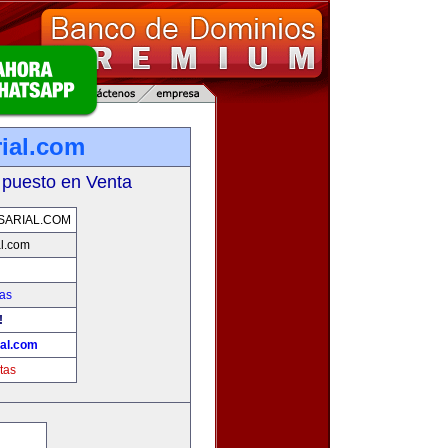
ial.com
 puesto en Venta
SARIAL.COM
l.com
as
!
al.com
tas