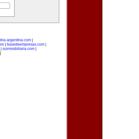
tria-argentina.com
|
com
|
basedeempresas.com
|
|
suinmobiliaria.com
|
|