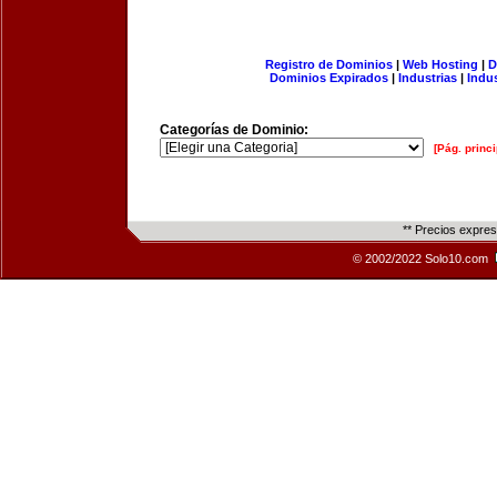
Registro de Dominios
|
Web Hosting
|
D
Dominios Expirados
|
Industrias
|
Indu
Categorías de Dominio:
[Pág. princi
** Precios expre
© 2002/2022 Solo10.com