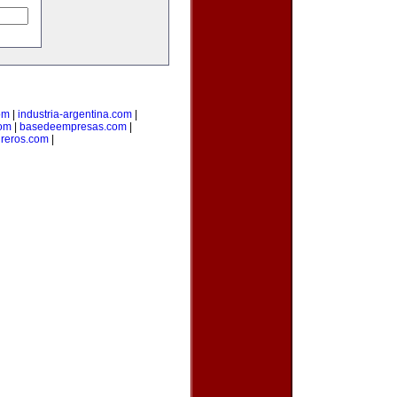
om
|
industria-argentina.com
|
com
|
basedeempresas.com
|
reros.com
|