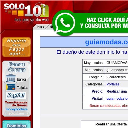
guiamodas.
El dueño de este dominio lo ha
Mayusculas:
GUIAMODAS
Minusculas:
guiamodas.c
Longitud:
9 caracteres
Categorias:
Portales
Precio:
Realizar una 
Visitar!
guiamodas.
Serán consideradas ofer
Realizar una Oferta