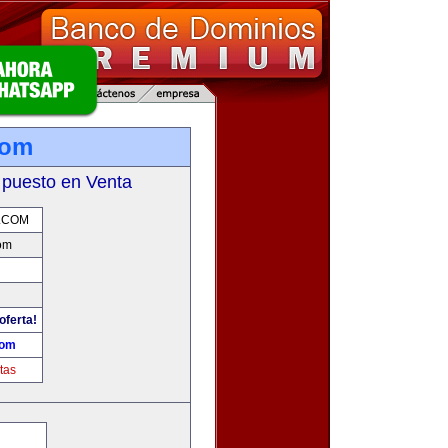
com
 puesto en Venta
.COM
om
oferta!
com
tas