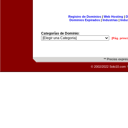
Registro de Dominios
|
Web Hosting
|
D
Dominios Expirados
|
Industrias
|
Indu
Categorías de Dominio:
[Pág. princi
** Precios expre
© 2002/2022 Solo10.com