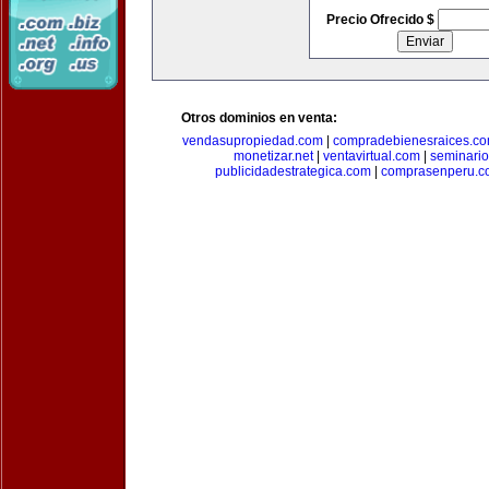
Precio Ofrecido $
Otros dominios en venta:
vendasupropiedad.com
|
compradebienesraices.c
monetizar.net
|
ventavirtual.com
|
seminari
publicidadestrategica.com
|
comprasenperu.c