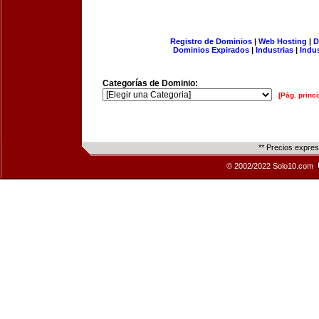
Registro de Dominios
|
Web Hosting
|
D
Dominios Expirados
|
Industrias
|
Indu
Categorías de Dominio:
[Pág. princi
** Precios expre
© 2002/2022 Solo10.com