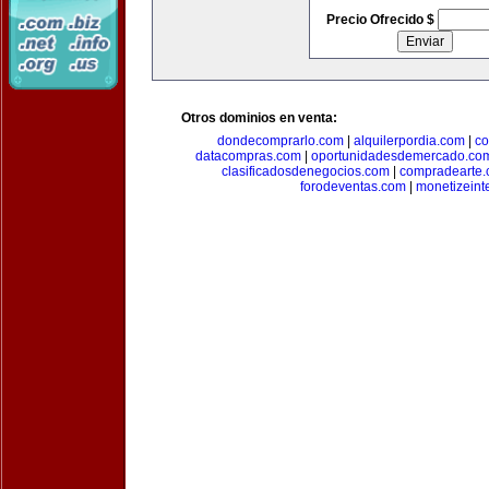
Precio Ofrecido $
Otros dominios en venta:
dondecomprarlo.com
|
alquilerpordia.com
|
co
datacompras.com
|
oportunidadesdemercado.co
clasificadosdenegocios.com
|
compradearte
forodeventas.com
|
monetizeint