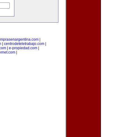
mprasenargentina.com
|
m
|
centrodeteletrabajo.com
|
.com
|
e-propiedad.com
|
ernet.com
|