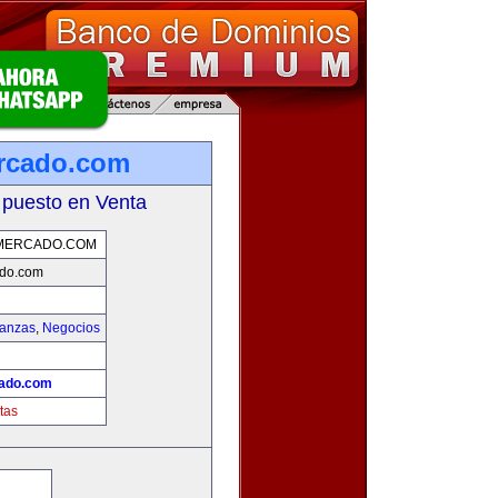
rcado.com
 puesto en Venta
MERCADO.COM
do.com
nanzas
,
Negocios
ado.com
tas