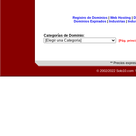
Registro de Dominios
|
Web Hosting
|
D
Dominios Expirados
|
Industrias
|
Indu
Categorías de Dominio:
[Pág. princi
** Precios expre
© 2002/2022 Solo10.com