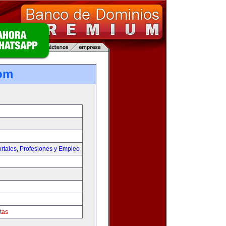
om
rtales
,
Profesiones y Empleo
tas