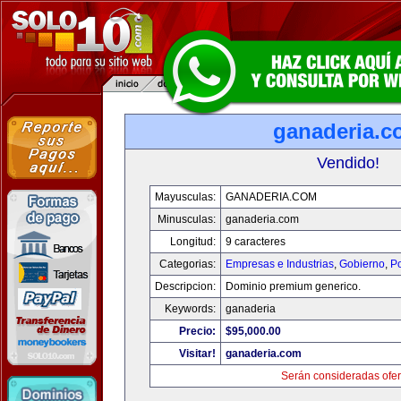
ganaderia.c
Vendido!
Mayusculas:
GANADERIA.COM
Minusculas:
ganaderia.com
Longitud:
9 caracteres
Categorias:
Empresas e Industrias
,
Gobierno
,
Po
Descripcion:
Dominio premium generico.
Keywords:
ganaderia
Precio:
$95,000.00
Visitar!
ganaderia.com
Serán consideradas ofer