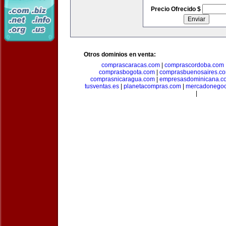
Precio Ofrecido $
Otros dominios en venta:
comprascaracas.com
|
comprascordoba.com
comprasbogota.com
|
comprasbuenosaires.c
comprasnicaragua.com
|
empresasdominicana.c
tusventas.es
|
planetacompras.com
|
mercadonegoc
|