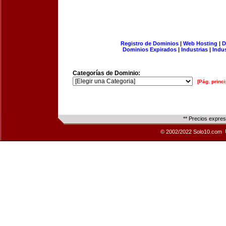
Registro de Dominios
|
Web Hosting
|
D
Dominios Expirados
|
Industrias
|
Indu
Categorías de Dominio:
[Pág. princi
** Precios expre
© 2002/2022 Solo10.com