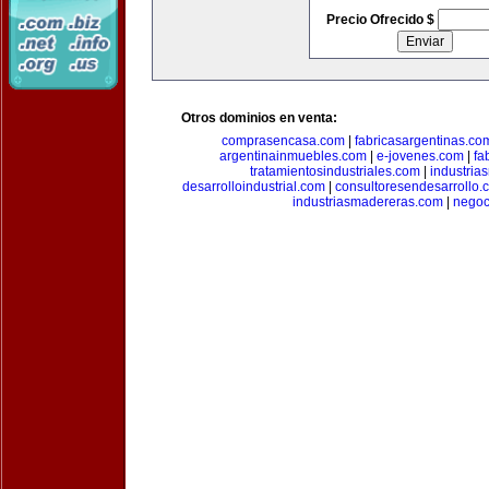
Precio Ofrecido $
Otros dominios en venta:
comprasencasa.com
|
fabricasargentinas.co
argentinainmuebles.com
|
e-jovenes.com
|
fa
tratamientosindustriales.com
|
industria
desarrolloindustrial.com
|
consultoresendesarrollo.
industriasmadereras.com
|
negoc