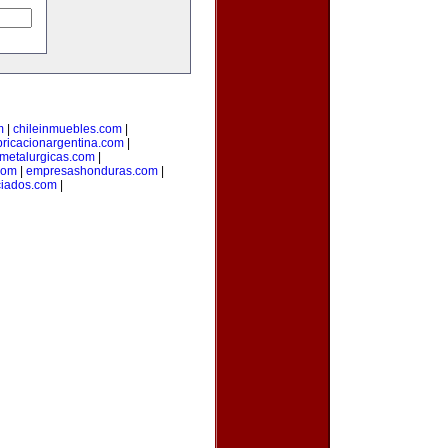
m
|
chileinmuebles.com
|
bricacionargentina.com
|
smetalurgicas.com
|
com
|
empresashonduras.com
|
iados.com
|