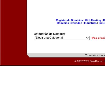
Registro de Dominios
|
Web Hosting
|
D
Dominios Expirados
|
Industrias
|
Indu
Categorías de Dominio:
[Pág. princi
** Precios expre
© 2002/2022 Solo10.com