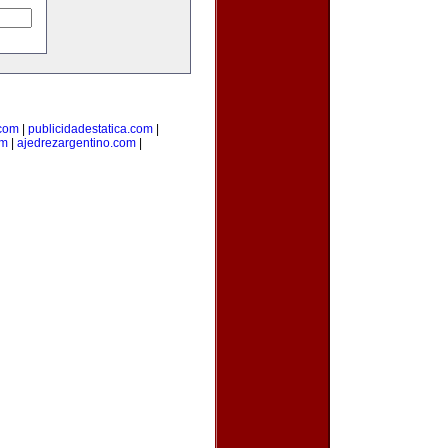
.com
|
publicidadestatica.com
|
om
|
ajedrezargentino.com
|