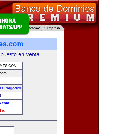
es.com
 puesto en Venta
MES.COM
.com
ias
,
Negocios
!
s.com
tas