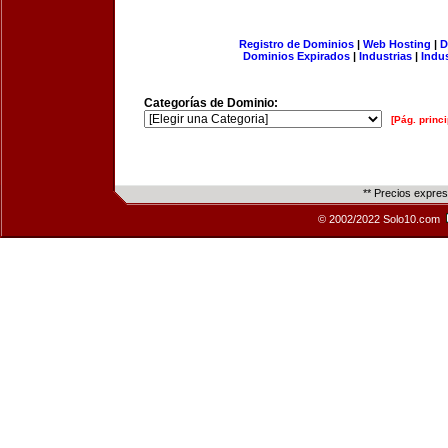
Registro de Dominios
|
Web Hosting
|
D
Dominios Expirados
|
Industrias
|
Indu
Categorías de Dominio:
[Pág. princi
** Precios expre
© 2002/2022 Solo10.com