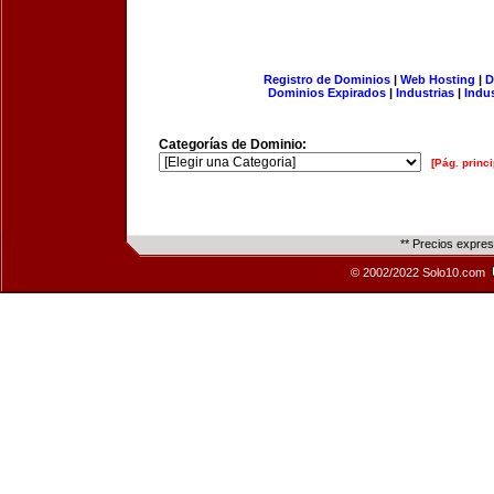
Registro de Dominios
|
Web Hosting
|
D
Dominios Expirados
|
Industrias
|
Indu
Categorías de Dominio:
[Pág. princi
** Precios expre
© 2002/2022 Solo10.com